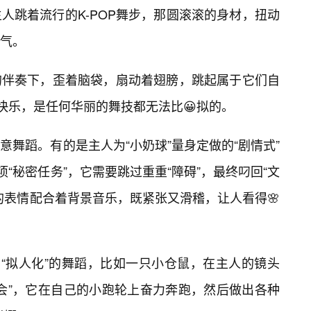
人跳着流行的K-POP舞步，那圆滚滚的身材，扭动
岔气。
的伴奏下，歪着脑袋，扇动着翅膀，跳起属于它们自
快乐，是任何华丽的舞技都无法比😀拟的。
舞蹈。有的是主人为“小奶球”量身定做的“剧情式”
项“秘密任务”，它需要跳过重重“障碍”，最终叼回“文
的表情配合着背景音乐，既紧张又滑稽，让人看得🌸
为“拟人化”的舞蹈，比如一只小仓鼠，在主人的镜头
会”，它在自己的小跑轮上奋力奔跑，然后做出各种