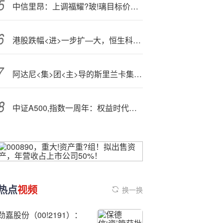
中信里昂：上调福耀?玻!璃目标价至82港元 维持跑赢大市评级
港股跌幅<进>一步扩—大，恒生科技指数跌超2%
阿达尼<集>团<主>导的斯里兰卡集装箱码头将提前完成产能翻倍
中证A500,指数一周年：权益时代的“普适”配置方案
热点
视频
换一换
劲嘉股份（00!2191）：