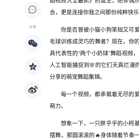
蹈视频大全最新》的诞生，绝非偶
合，更是连接你我之间那份纯粹快乐
分享
你是否曾被小猫小狗笨拙又可
毛球训练成灵巧的舞者？现在，你
具代表性的“两个小奶球”舞蹈视频
人工智能捕捉到🌸的它们天真烂漫的
分享的萌宠舞蹈集锦。
每一个视频，都承载着无尽的
萌力。
想象一下，一只胖乎乎的小柯基
摆舞，那圆滚滚的🔥身体随着节奏