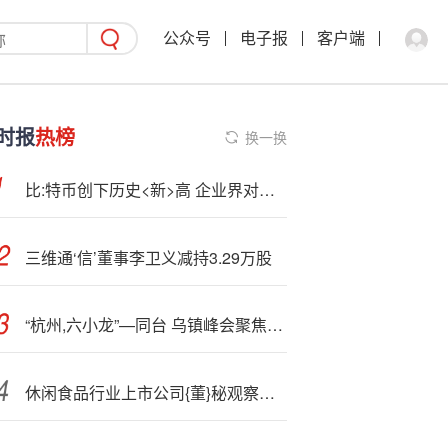
公众号
电子报
客户端
时报
热榜
换一换
比:特币创下历史<新>高 企业界对加密货币的兴趣日益升温
三维通‘信’董事李卫义减持3.29万股
“杭州,六小龙”—同台 乌镇峰会聚焦AI赋能美好生活
休闲食品行业上市公司{董}秘观察：5位董秘年薪过100万 南侨食品莫雅婷薪酬为126万元