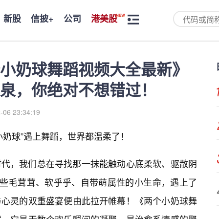
新股
信披+
公司
港美股
小奶球舞蹈视频大全最新》
泉，你绝对不想错过！
-06 23:34:19
小奶球”遇上舞蹈，世界都温柔了！
时代，我们总在寻找那一抹能触动心底柔软、驱散阴
那些毛茸茸、软乎乎、自带萌属性的小生命，遇上了
与心灵的双重盛宴便由此拉开帷幕！《两个小奶球舞