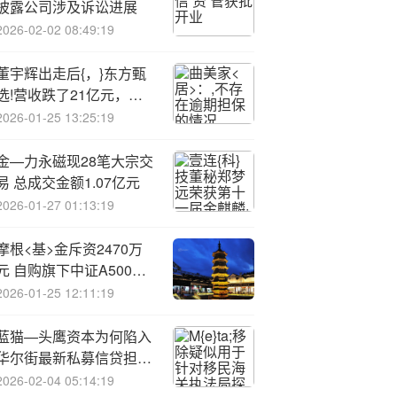
披露公司涉及诉讼进展
2026-02-02 08:49:19
董宇辉出走后{，}东方甄
选!营收跌了21亿元，俞
敏洪：我身处多少暴风骤
2026-01-25 13:25:19
雨之中
金—力永磁现28笔大宗交
易 总成交金额1.07亿元
2026-01-27 01:13:19
摩根<基>金斥资2470万
元 自购旗下中证A500指
数增强基金
2026-01-25 12:11:19
蓝猫—头鹰资本为何陷入
华尔街最新私募信贷担忧
的漩涡中心
2026-02-04 05:14:19