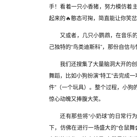
手！看着一只小香猪，努力模仿着主
起来的🔥憨态可掬，简直能让你笑
又或者，几只小鹦鹉，在音乐
己独特的“鸟类迪斯科”，那份自信与
我们还搜集了大量脑洞大开的创意
舞蹈，比如小狗扮演“特工”去完成一
件”（一个玩具）。整个过程，小狗
惊心动魄又捧腹大笑。
还有那些将“小奶球”的日常行
下，仿佛在进行一场盛大的“仓鼠舞