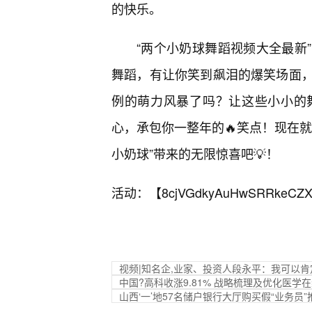
的快乐。
“两个小奶球舞蹈视频大全最新
舞蹈，有让你笑到飙泪的爆笑场面
例的萌力风暴了吗？让这些小小的
心，承包你一整年的🔥笑点！现在
小奶球”带来的无限惊喜吧💡！
活动：【
8cjVGdkyAuHwSRRkeCZX
视频|知名企,业家、投资人段永平：我可以
中国?高科收涨9.81% 战略梳理及优化医学
山西‘一’地57名储户银行大厅购买假“业务