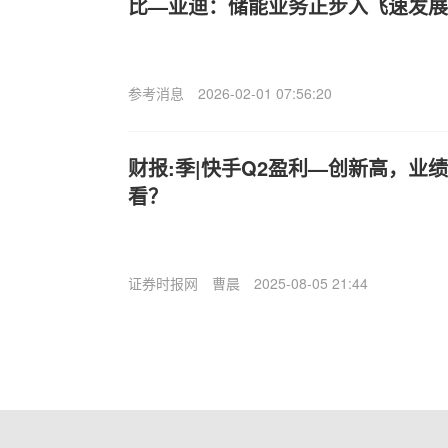
比—亚迪：储能业务正步入飞速发展
参考消息
2026-02-01 07:56:20
财报:季|快手Q2盈利—创新高，业
看？
证券时报网
曹晨
2025-08-05 21:44